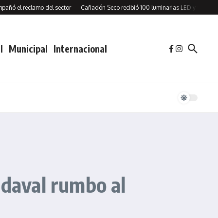
reclamo del sector
Cañadón Seco recibió 100 luminarias LED y firmó un conveni
l
Municipal
Internacional
ndaval rumbo al