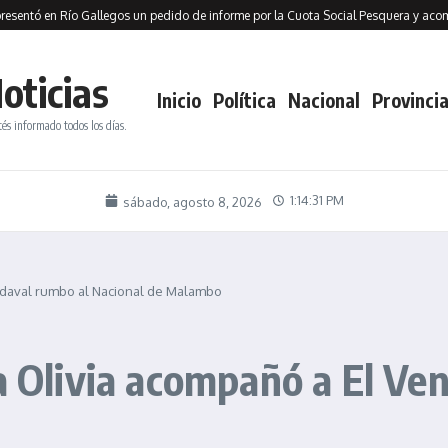
en Río Gallegos un pedido de informe por la Cuota Social Pesquera y acompañó el 
oticias
Inicio
Política
Nacional
Provincia
tés informado todos los días.
1:14:32 PM
sábado, agosto 8, 2026
endaval rumbo al Nacional de Malambo
ta Olivia acompañó a El Ve