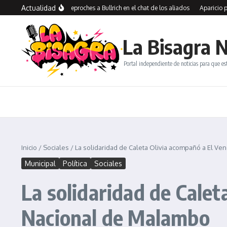
Saltar al contenido
Actualidad
enegas Lynch y reproches a Bullrich en el chat de los aliados
Aparicio presentó 
La Bisagra N
Portal independiente de noticias para que es
Inicio
/
Sociales
/
La solidaridad de Caleta Olivia acompañó a El V
Municipal
Política
Sociales
La solidaridad de Cale
Nacional de Malambo