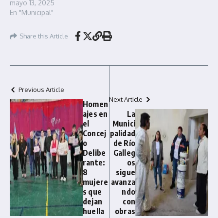
mayo 13, 2025
En "Municipal"
Share this Article
Previous Article
Next Article
Homen
ajes en
La
el
Munici
Concej
palidad
o
de Río
Delibe
Galleg
rante:
os
8
sigue
mujere
avanza
s que
ndo
dejan
con
huella
obras