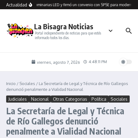
Saltar al contenido
Actualidad
n Seco recibió 100 luminarias LED y firmó un convenio con SPSE para modernizar 
La Bisagra Noticias
Portal independiente de noticias para que estés
informado todos los días.
4:48:11 PM
viernes, agosto 7, 2026
Inicio
/
Sociales
/
La Secretaría de Legal y Técnica de Río Gallegos
denunció penalmente a Vialidad Nacional
Judiciales
Nacional
Otras Categorias
Política
Sociales
La Secretaría de Legal y Técnica
de Río Gallegos denunció
penalmente a Vialidad Nacional