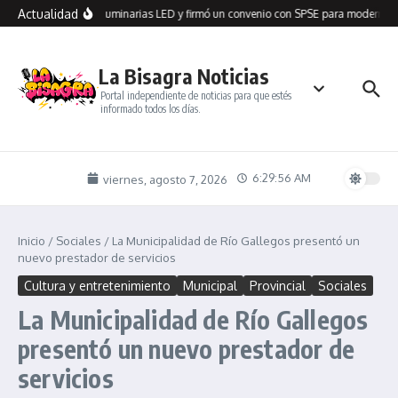
Saltar al contenido
Actualidad
ón Seco recibió 100 luminarias LED y firmó un convenio con SPSE para modernizar
La Bisagra Noticias
Portal independiente de noticias para que estés
informado todos los días.
6:29:56 AM
viernes, agosto 7, 2026
Inicio
/
Sociales
/
La Municipalidad de Río Gallegos presentó un
nuevo prestador de servicios
Cultura y entretenimiento
Municipal
Provincial
Sociales
La Municipalidad de Río Gallegos
presentó un nuevo prestador de
servicios