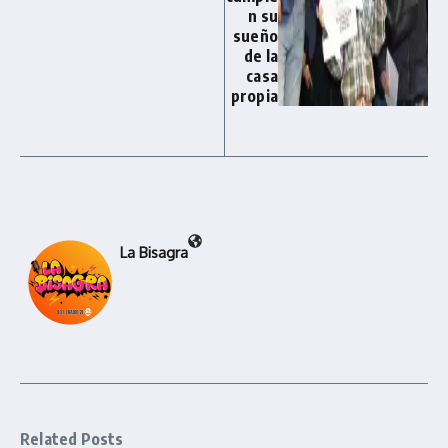
n su
sueño
de la
casa
propia
La Bisagra
Related Posts