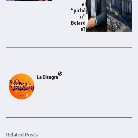
el
“pichó
n”
Belard
e?
La Bisagra
Related Posts