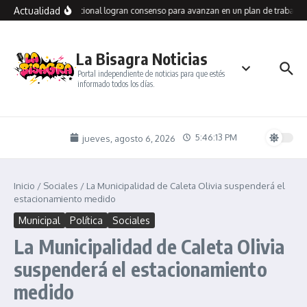
Saltar al contenido
Actualidad
llegos y Vialidad Nacional logran consenso para avanzan en un plan de trabajo c
La Bisagra Noticias
Portal independiente de noticias para que estés
informado todos los días.
5:46:13 PM
jueves, agosto 6, 2026
Inicio
/
Sociales
/
La Municipalidad de Caleta Olivia suspenderá el
estacionamiento medido
Municipal
Política
Sociales
La Municipalidad de Caleta Olivia
suspenderá el estacionamiento
medido