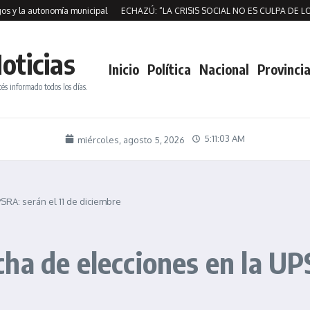
 la autonomía municipal
ECHAZÚ: “LA CRISIS SOCIAL NO ES CULPA DE LOS 
oticias
Inicio
Política
Nacional
Provincia
tés informado todos los días.
5:11:03 AM
miércoles, agosto 5, 2026
UPSRA: serán el 11 de diciembre
fecha de elecciones en la UP