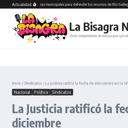
Saltar al contenido
Actualidad
o recorre dependencias municipales para defender los recursos de Río Gallegos y
La Bisagra N
Portal independiente de noticias para que es
Inicio
/
Sindicatos
/
La Justicia ratificó la fecha de elecciones en la 
Nacional
Política
Sindicatos
La Justicia ratificó la 
diciembre