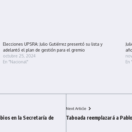
Elecciones UPSRA: Julio Gutiérrez presentó su lista y
Jul
adelantó el plan de gestión para el gremio
año
octubre 25, 2024
nov
En "Nacional"
En 
Next Article
ios en la Secretaría de
Taboada reemplazará a Pabl