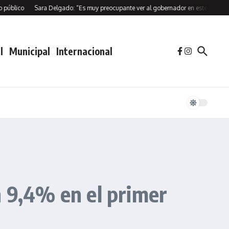
co
Sara Delgado: “Es muy preocupante ver al gobernador en este estado”
Rí
l
Municipal
Internacional
n 9,4% en el primer