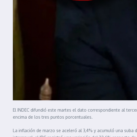
El INDEC difundió este martes el dato correspondiente al terce
encima de los tres puntos porcentuales.
La inflación de marzo se aceleró al 3,4% y acumuló una suba d