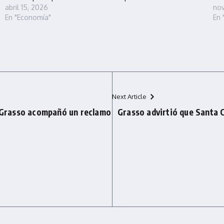
abril 15, 2026
nov
En "Economía"
En 
Next Article
: Grasso acompañó un reclamo
Grasso advirtió que Santa C