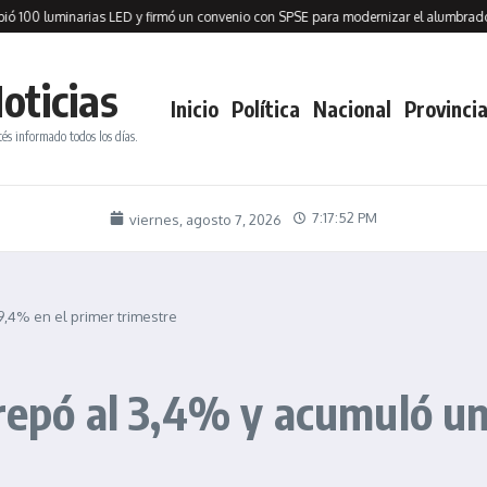
luminarias LED y firmó un convenio con SPSE para modernizar el alumbrado públi
oticias
Inicio
Política
Nacional
Provincia
tés informado todos los días.
7:17:53 PM
viernes, agosto 7, 2026
9,4% en el primer trimestre
trepó al 3,4% y acumuló u