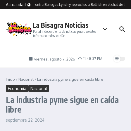
Saltar al contenido
Actualidad
Insultos contra Benegas Lynch y reproches a Bullrich en el chat de los a
La Bisagra Noticias
Portal independiente de noticias para que estés
informado todos los días.
11:48:38 PM
viernes, agosto 7, 2026
Inicio
/
Nacional
/
La industria pyme sigue en caída libre
Economía
Nacional
La industria pyme sigue en caída
libre
septiembre 22, 2024