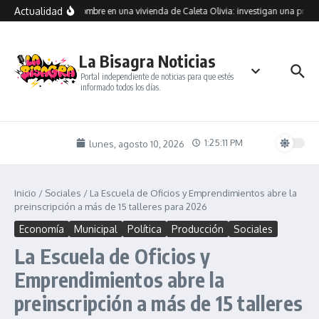
Saltar al contenido
Actualidad
raron muerto a un hombre en una vivienda de Caleta Olivia: investigan una presun
La Bisagra Noticias
Portal independiente de noticias para que estés
informado todos los días.
1:25:11 PM
lunes, agosto 10, 2026
Inicio
/
Sociales
/
La Escuela de Oficios y Emprendimientos abre la
preinscripción a más de 15 talleres para 2026
Economía
Municipal
Política
Producción
Sociales
La Escuela de Oficios y
Emprendimientos abre la
preinscripción a más de 15 talleres