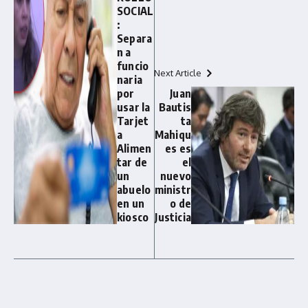
SOCIAL
:
Separa
n a
funcio
Next Article
naria
por
Juan
usar la
Bautis
Tarjet
ta
a
Mahiqu
Alimen
es es
tar de
el
un
nuevo
abuelo
ministr
en un
o de
kiosco
Justicia