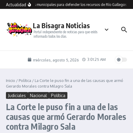
Saltar al contenido
Actualidad
recorre dependencias municipales para defender los recursos de Río Gallegos y l
La Bisagra Noticias
Portal independiente de noticias para que estés
informado todos los días.
3:01:26 AM
miércoles, agosto 5, 2026
Inicio
/
Política
/
La Corte le puso fin a una de las causas que armó
Gerardo Morales contra Milagro Sala
Judiciales
Nacional
Política
La Corte le puso fin a una de las
causas que armó Gerardo Morales
contra Milagro Sala