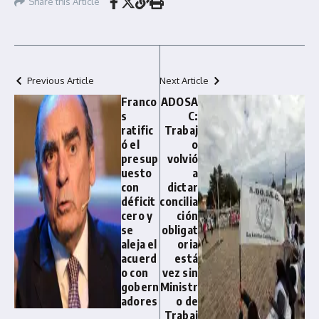
Share this Article
Previous Article
Next Article
Franco
ADOSA
s
C:
ratific
Trabaj
ó el
o
presup
volvió
uesto
a
con
dictar
déficit
concilia
cero y
ción
se
obligat
aleja el
oria
acuerd
está
o con
vez sin
gobern
Ministr
adores
o de
Trabaj