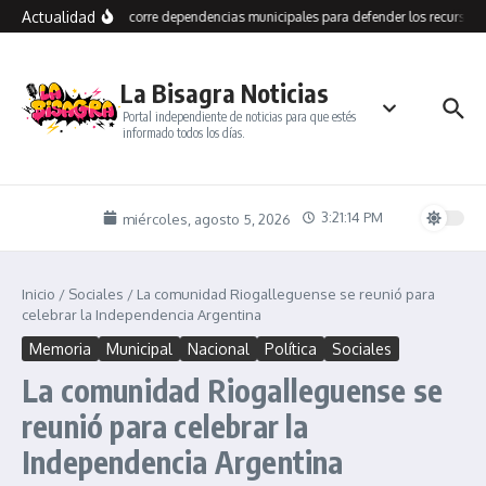
Saltar al contenido
Actualidad
Grasso recorre dependencias municipales para defender los recursos d
La Bisagra Noticias
Portal independiente de noticias para que estés
informado todos los días.
3:21:15 PM
miércoles, agosto 5, 2026
Inicio
/
Sociales
/
La comunidad Riogalleguense se reunió para
celebrar la Independencia Argentina
Memoria
Municipal
Nacional
Política
Sociales
La comunidad Riogalleguense se
reunió para celebrar la
Independencia Argentina