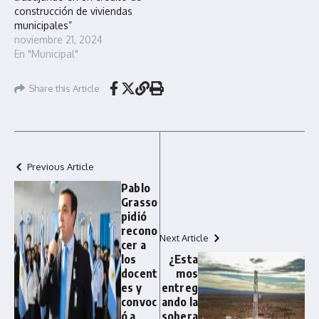
construcción de viviendas
municipales”
noviembre 21, 2024
En "Municipal"
Share this Article
Previous Article
Pablo
Grasso
pidió
recono
Next Article
cer a
los
¿Esta
docent
mos
es y
entreg
convoc
ando la
ó a
sobera