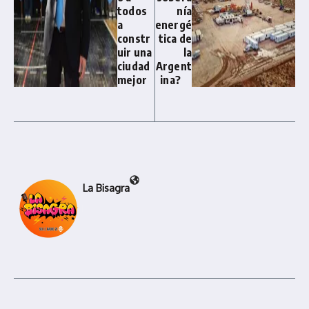
todos
nía
a
energé
constr
tica de
uir una
la
ciudad
Argent
mejor
ina?
La Bisagra