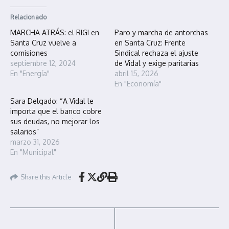
Relacionado
MARCHA ATRÁS: el RIGI en
Paro y marcha de antorchas
Santa Cruz vuelve a
en Santa Cruz: Frente
comisiones
Sindical rechaza el ajuste
septiembre 12, 2024
de Vidal y exige paritarias
En "Energía"
abril 15, 2026
En "Economía"
Sara Delgado: “A Vidal le
importa que el banco cobre
sus deudas, no mejorar los
salarios”
marzo 31, 2026
En "Municipal"
Share this Article