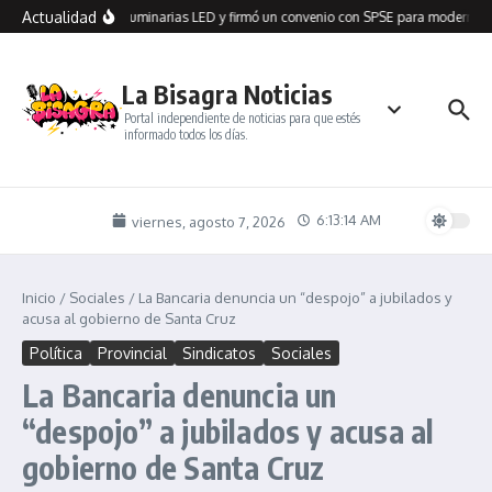
Saltar al contenido
Actualidad
n Seco recibió 100 luminarias LED y firmó un convenio con SPSE para modernizar
La Bisagra Noticias
Portal independiente de noticias para que estés
informado todos los días.
6:13:14 AM
viernes, agosto 7, 2026
Inicio
/
Sociales
/
La Bancaria denuncia un “despojo” a jubilados y
acusa al gobierno de Santa Cruz
Política
Provincial
Sindicatos
Sociales
La Bancaria denuncia un
“despojo” a jubilados y acusa al
gobierno de Santa Cruz