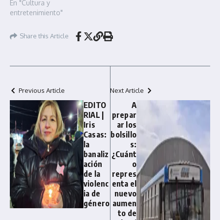
En "Cultura y
entretenimiento"
Share this Article
Previous Article
Next Article
EDITO
A
RIAL |
prepar
Iris
ar los
Casas:
bolsillo
la
s:
banaliz
¿Cuánt
ación
o
de la
repres
violenc
enta el
ia de
nuevo
género
aumen
to de