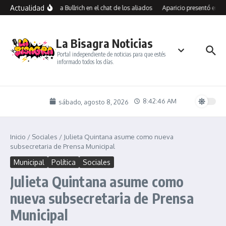
Saltar al contenido
Actualidad
s Lynch y reproches a Bullrich en el chat de los aliados
Aparicio presentó en Rí
La Bisagra Noticias
Portal independiente de noticias para que estés
informado todos los días.
8:42:46 AM
sábado, agosto 8, 2026
Inicio
/
Sociales
/
Julieta Quintana asume como nueva
subsecretaria de Prensa Municipal
Municipal
Política
Sociales
Julieta Quintana asume como
nueva subsecretaria de Prensa
Municipal