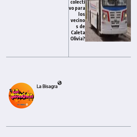
colecti
vo para
los
vecino
s de
Caleta
Olivia?
La Bisagra