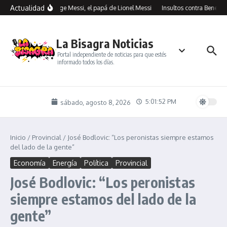
Saltar al contenido
Actualidad
Murió Jorge Messi, el papá de Lionel Messi
Insultos contra Benegas L
La Bisagra Noticias
Portal independiente de noticias para que estés
informado todos los días.
5:01:52 PM
sábado, agosto 8, 2026
Inicio
/
Provincial
/
José Bodlovic: “Los peronistas siempre estamos
del lado de la gente”
Economía
Energía
Política
Provincial
José Bodlovic: “Los peronistas
siempre estamos del lado de la
gente”