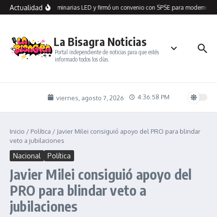
Saltar al contenido
Actualidad
 Seco recibió 100 luminarias LED y firmó un convenio con SPSE para modernizar e
La Bisagra Noticias
Portal independiente de noticias para que estés
informado todos los días.
4:36:59 PM
viernes, agosto 7, 2026
Inicio
/
Política
/
Javier Milei consiguió apoyo del PRO para blindar
veto a jubilaciones
Nacional
Política
Javier Milei consiguió apoyo del
PRO para blindar veto a
jubilaciones