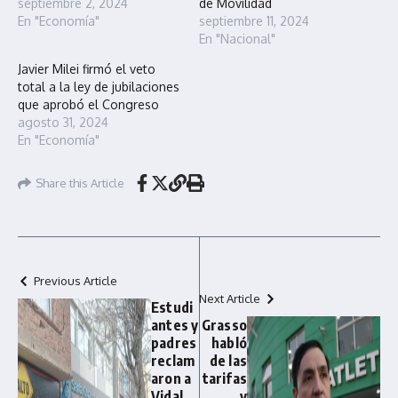
septiembre 2, 2024
de Movilidad
En "Economía"
septiembre 11, 2024
En "Nacional"
Javier Milei firmó el veto
total a la ley de jubilaciones
que aprobó el Congreso
agosto 31, 2024
En "Economía"
Share this Article
Previous Article
Next Article
Estudi
antes y
Grasso
padres
habló
reclam
de las
aron a
tarifas
Vidal
y