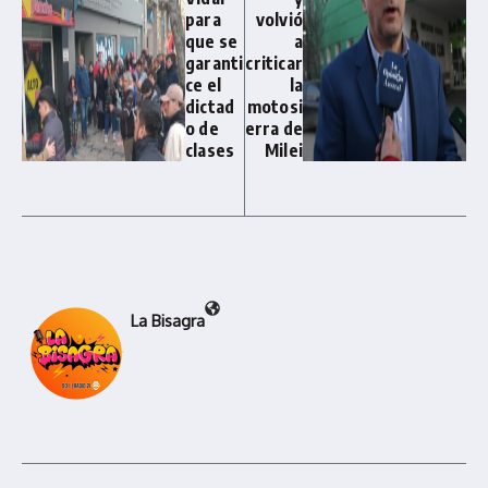
para
volvió
que se
a
garanti
criticar
ce el
la
dictad
motosi
o de
erra de
clases
Milei
La Bisagra