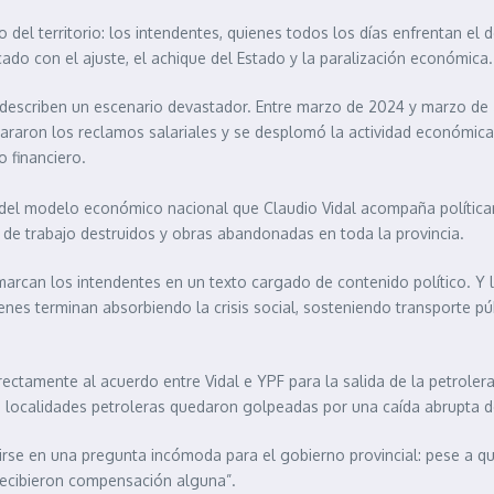
l territorio: los intendentes, quienes todos los días enfrentan el d
cado con el ajuste, el achique del Estado y la paralización económica.
describen un escenario devastador. Entre marzo de 2024 y marzo de 2
ispararon los reclamos salariales y se desplomó la actividad económic
 financiero.
el modelo económico nacional que Claudio Vidal acompaña políticame
s de trabajo destruidos y obras abandonadas en toda la provincia.
emarcan los intendentes en un texto cargado de contenido político. Y 
nes terminan absorbiendo la crisis social, sosteniendo transporte púb
ctamente al acuerdo entre Vidal e YPF para la salida de la petroler
s localidades petroleras quedaron golpeadas por una caída abrupta d
irse en una pregunta incómoda para el gobierno provincial: pese a 
 recibieron compensación alguna”.