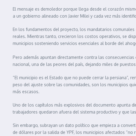
El mensaje es demoledor porque llega desde el corazón mismo de
a un gobierno alineado con Javier Milei y cada vez más identifi
En los fundamentos del proyecto, los mandatarios comunales 
reales. Mientras tanto, crecieron los costos operativos, se d
municipios sosteniendo servicios esenciales al borde del ahogo
Pero además apuntan directamente contra las consecuencias d
nacional, una de las peores del país, dejando miles de puesto
“El municipio es el Estado que no puede cerrar la persiana”, r
peso del ajuste sobre las comunidades, son los municipios quie
más escasos.
Uno de los capítulos más explosivos del documento apunta dire
trabajadores quedaron afuera del sistema productivo y que la
Sin embargo, subrayan un dato político que empieza a convert
de dólares por la salida de YPF, los municipios afectados “no