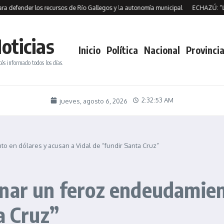
ender los recursos de Río Gallegos y la autonomía municipal
ECHAZÚ: “LA CR
oticias
Inicio
Política
Nacional
Provincia
tés informado todos los días.
2:32:54 AM
jueves, agosto 6, 2026
 en dólares y acusan a Vidal de “fundir Santa Cruz”
nar un feroz endeudamien
a Cruz”