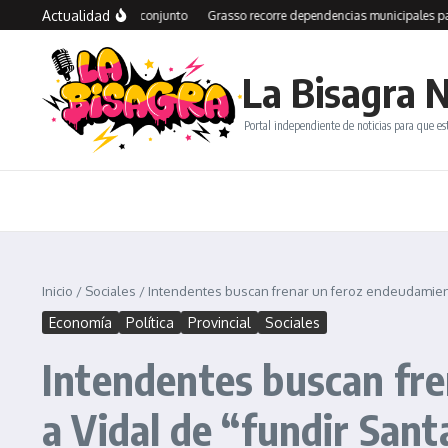
Saltar al contenido
Actualidad
 un plan de trabajo conjunto
Grasso recorre dependencias municipales para def
La Bisagra N
Portal independiente de noticias para que es
Inicio
/
Sociales
/
Intendentes buscan frenar un feroz endeudamiento
Economía
Política
Provincial
Sociales
Intendentes buscan fre
a Vidal de “fundir Sant