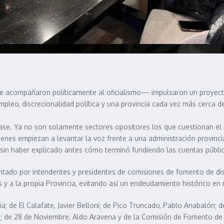
que acompañaron políticamente al oficialismo— impulsaron un proyec
mpleo, discrecionalidad política y una provincia cada vez más cerca de
 fase. Ya no son solamente sectores opositores los que cuestionan e
enes empiezan a levantar la voz frente a una administración provinci
 sin haber explicado antes cómo terminó fundiendo las cuentas públi
ntado por intendentes y presidentes de comisiones de fomento de dist
os y a la propia Provincia, evitando así un endeudamiento histórico e
; de El Calafate, Javier Belloni; de Pico Truncado, Pablo Anabalón; 
o; de 28 de Noviembre, Aldo Aravena y de la Comisión de Fomento de