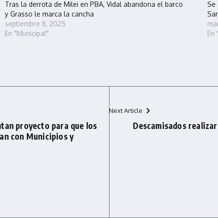
Tras la derrota de Milei en PBA, Vidal abandona el barco
Se 
y Grasso le marca la cancha
San
septiembre 8, 2025
mar
En "Municipal"
En 
Next Article
tan proyecto para que los
Descamisados realizar
an con Municipios y