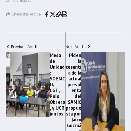
En "Municipal"
Share this Article
Previous Article
Next Article
Mesa
Piden
de
la
Unidad
cesantí
:
a de la
SOEMC
actual
O,
presid
CGT,
enta
Polo
del
Obrero
SAMIC
, y UCR
propue
juntos
sta por
Jairo
Guzmá