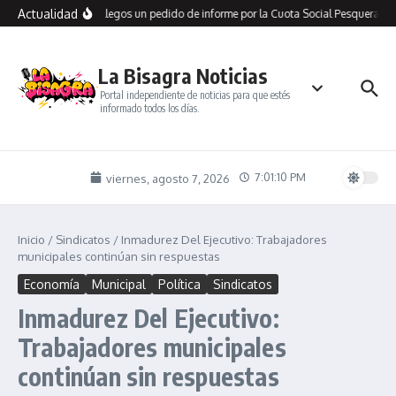
Saltar al contenido
Actualidad
io presentó en Río Gallegos un pedido de informe por la Cuota Social Pesquera y a
La Bisagra Noticias
Portal independiente de noticias para que estés
informado todos los días.
7:01:10 PM
viernes, agosto 7, 2026
Inicio
/
Sindicatos
/
Inmadurez Del Ejecutivo: Trabajadores
municipales continúan sin respuestas
Economía
Municipal
Política
Sindicatos
Inmadurez Del Ejecutivo:
Trabajadores municipales
continúan sin respuestas