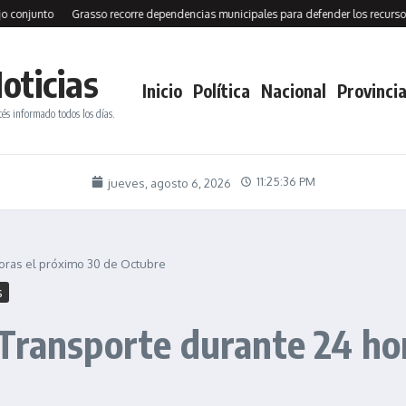
njunto
Grasso recorre dependencias municipales para defender los recursos de 
oticias
Inicio
Política
Nacional
Provincia
tés informado todos los días.
11:25:37 PM
jueves, agosto 6, 2026
oras el próximo 30 de Octubre
s
Transporte durante 24 ho