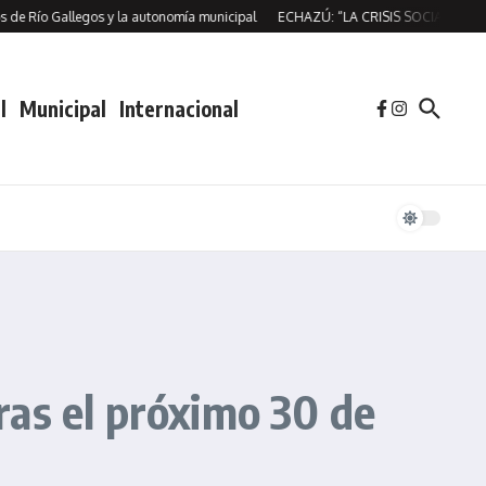
Río Gallegos y la autonomía municipal
ECHAZÚ: “LA CRISIS SOCIAL NO ES C
l
Municipal
Internacional
ras el próximo 30 de