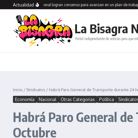
Saltar al contenido
Actualidad
legos y Vialidad Nacional logran consenso para avanzan en un plan de trabajo co
La Bisagra N
Portal independiente de noticias para que es
Inicio
/
Sindicatos
/
Habrá Paro General de Transporte durante 24 h
Economía
Nacional
Otras Categorias
Política
Sindicato
Habrá Paro General de 
Octubre