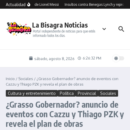
Saltar al contenido
Actualidad
 Jorge Messi, el papá de Lionel Messi
Insultos contra Benegas Lynch y reproches 
La Bisagra Noticias
Portal independiente de noticias para que estés
informado todos los días.
6:26:32 PM
sábado, agosto 8, 2026
Inicio
/
Sociales
/
¿Grasso Gobernador? anuncio de eventos con
Cazzu y Thiago PZK y revela el plan de obras
Cultura y entretenimiento
Política
Provincial
Sociales
¿Grasso Gobernador? anuncio de
eventos con Cazzu y Thiago PZK y
revela el plan de obras