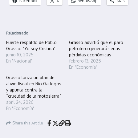
Facebook
X
WhatsApp
Más
Relacionado
Fuerte respaldo de Pablo
Grasso advirtió que el paro
Grasso: “Yo soy Cristina”
petrolero generará serias
junio 10, 2025
pérdidas económicas
En "Nacional"
febrero 13, 2025
En "Economía"
Grasso lanza un plan de
alivio fiscal en Río Gallegos
y apunta contra la
“crueldad de la motosierra”
abril 24, 2026
En "Economía"
Share this Article