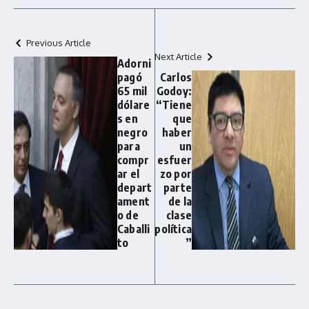
Previous Article
Next Article
Adorni
pagó
Carlos
65 mil
Godoy:
dólare
“Tiene
s en
que
negro
haber
para
un
compr
esfuer
ar el
zo por
depart
parte
ament
de la
o de
clase
Caballi
política
to
”