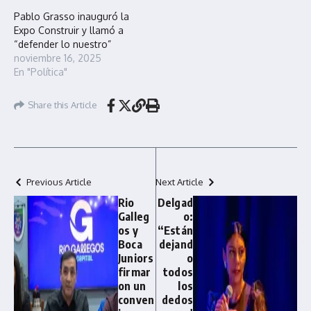
Pablo Grasso inauguró la
Expo Construir y llamó a
“defender lo nuestro”
noviembre 16, 2025
En "Política"
Share this Article
Previous Article
Next Article
Rio
Delgad
Galleg
o:
os y
“Están
Boca
dejand
Juniors
o
firmar
todos
on un
los
conven
dedos