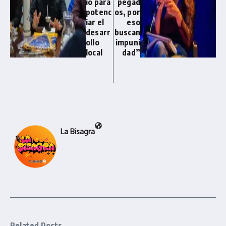
io para
pegad
potenc
os, por
iar el
eso
desarr
buscan
ollo
impuni
local
dad”
La Bisagra
Related Posts