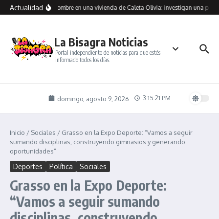
Saltar al contenido
Actualidad
traron muerto a un hombre en una vivienda de Caleta Olivia: investigan una presu
La Bisagra Noticias
Portal independiente de noticias para que estés
informado todos los días.
3:15:21 PM
domingo, agosto 9, 2026
Inicio
/
Sociales
/
Grasso en la Expo Deporte: “Vamos a seguir
sumando disciplinas, construyendo gimnasios y generando
oportunidades”
Deportes
Política
Sociales
Grasso en la Expo Deporte:
“Vamos a seguir sumando
disciplinas, construyendo