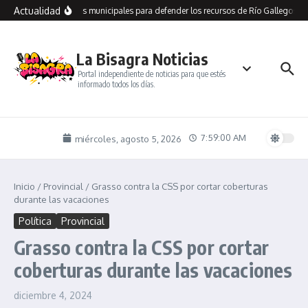
Saltar al contenido
Actualidad
 recorre dependencias municipales para defender los recursos de Río Gallegos y 
La Bisagra Noticias
Portal independiente de noticias para que estés
informado todos los días.
7:59:00 AM
miércoles, agosto 5, 2026
Inicio
/
Provincial
/
Grasso contra la CSS por cortar coberturas
durante las vacaciones
Política
Provincial
Grasso contra la CSS por cortar
coberturas durante las vacaciones
diciembre 4, 2024