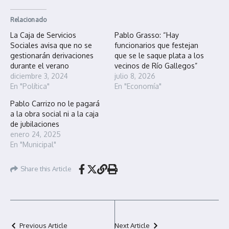
Relacionado
La Caja de Servicios
Pablo Grasso: “Hay
Sociales avisa que no se
funcionarios que festejan
gestionarán derivaciones
que se le saque plata a los
durante el verano
vecinos de Río Gallegos”
diciembre 3, 2024
julio 8, 2026
En "Política"
En "Economía"
Pablo Carrizo no le pagará
a la obra social ni a la caja
de jubilaciones
enero 24, 2025
En "Municipal"
Share this Article
Previous Article
Next Article