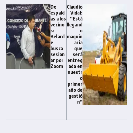
De
Claudio
espald
Vidal:
as a los
“Está
vecino
llegand
s:
o
Belard
maquin
e
aria
busca
que
sesion
será
ar por
entreg
Zoom
ada en
nuestr
o
primer
año de
gestió
n”