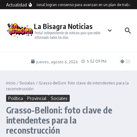
Saltar al contenido
Actualidad
llegos y Vialidad Nacional logran consenso para avanzan en un plan de trabajo c
La Bisagra Noticias
Portal independiente de noticias para que estés
informado todos los días.
5:02:09 PM
jueves, agosto 6, 2026
Inicio
/
Sociales
/
Grasso-Belloni: foto clave de intendentes para la
reconstrucción
Política
Provincial
Sociales
Grasso-Belloni: foto clave de
intendentes para la
reconstrucción