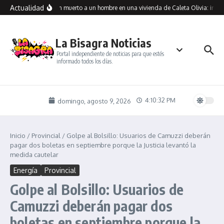
Saltar al contenido
Actualidad
Encontraron muerto a un hombre en una vivienda de Caleta Olivia: inves
La Bisagra Noticias
Portal independiente de noticias para que estés
informado todos los días.
4:10:32 PM
domingo, agosto 9, 2026
Inicio
/
Provincial
/
Golpe al Bolsillo: Usuarios de Camuzzi deberán
pagar dos boletas en septiembre porque la Justicia levantó la
medida cautelar
Energía
Provincial
Golpe al Bolsillo: Usuarios de
Camuzzi deberán pagar dos
boletas en septiembre porque la