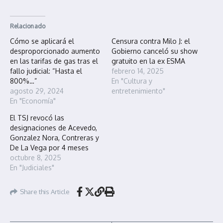
Relacionado
Cómo se aplicará el
Censura contra Milo J: el
desproporcionado aumento
Gobierno canceló su show
en las tarifas de gas tras el
gratuito en la ex ESMA
fallo judicial: “Hasta el
febrero 14, 2025
800%…”
En "Cultura y
agosto 29, 2024
entretenimiento"
En "Economía"
El TSJ revocó las
designaciones de Acevedo,
Gonzalez Nora, Contreras y
De La Vega por 4 meses
octubre 8, 2025
En "Judiciales"
Share this Article