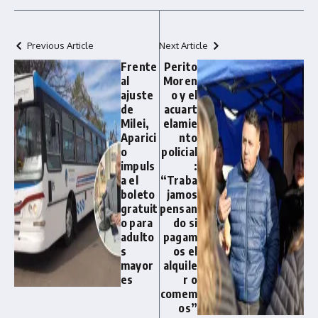
Previous Article
Next Article
Frente
Perito
al
Moren
ajuste
o y el
de
acuart
Milei,
elamie
Aparici
nto
o
policial
impuls
:
a el
“Traba
boleto
jamos
gratuit
pensan
o para
do si
adulto
pagam
s
os el
mayor
alquile
es
r o
comem
os”