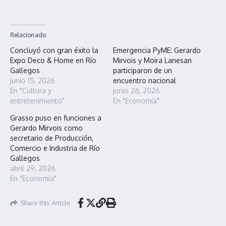
Relacionado
Concluyó con gran éxito la
Emergencia PyME: Gerardo
Expo Deco & Home en Río
Mirvois y Moira Lanesan
Gallegos
participaron de un
junio 15, 2026
encuentro nacional
En "Cultura y
junio 26, 2026
entretenimiento"
En "Economía"
Grasso puso en funciones a
Gerardo Mirvois como
secretario de Producción,
Comercio e Industria de Río
Gallegos
abril 29, 2026
En "Economía"
Share this Article