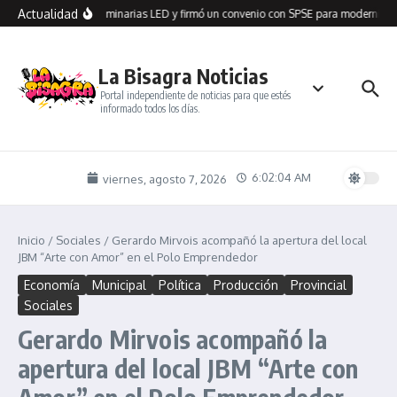
Saltar al contenido
Actualidad
n Seco recibió 100 luminarias LED y firmó un convenio con SPSE para modernizar 
La Bisagra Noticias
Portal independiente de noticias para que estés
informado todos los días.
6:02:04 AM
viernes, agosto 7, 2026
Inicio
/
Sociales
/
Gerardo Mirvois acompañó la apertura del local
JBM “Arte con Amor” en el Polo Emprendedor
Economía
Municipal
Política
Producción
Provincial
Sociales
Gerardo Mirvois acompañó la
apertura del local JBM “Arte con