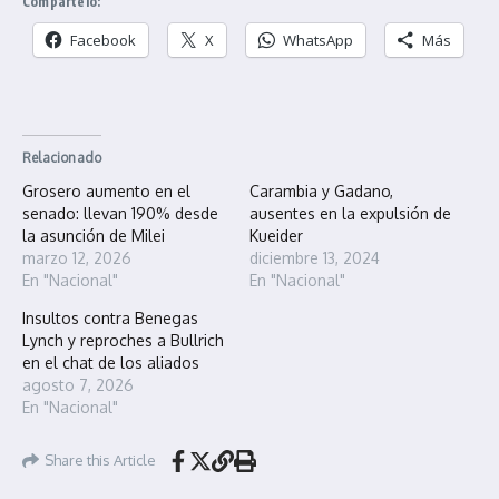
Compártelo:
Facebook
X
WhatsApp
Más
Relacionado
Grosero aumento en el
Carambia y Gadano,
senado: llevan 190% desde
ausentes en la expulsión de
la asunción de Milei
Kueider
marzo 12, 2026
diciembre 13, 2024
En "Nacional"
En "Nacional"
Insultos contra Benegas
Lynch y reproches a Bullrich
en el chat de los aliados
agosto 7, 2026
En "Nacional"
Share this Article