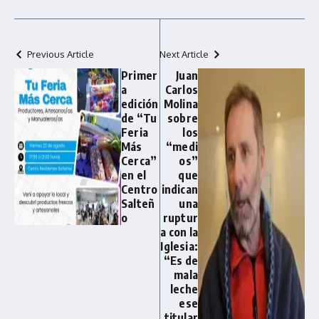
Previous Article
Next Article
Primer
Juan
a
Carlos
edición
Molina
de “Tu
sobre
Feria
los
Más
“medi
Cerca”
os”
en el
que
Centro
indican
Salteñ
una
o
ruptur
a con la
Iglesia:
“Es de
mala
leche
ese
titular