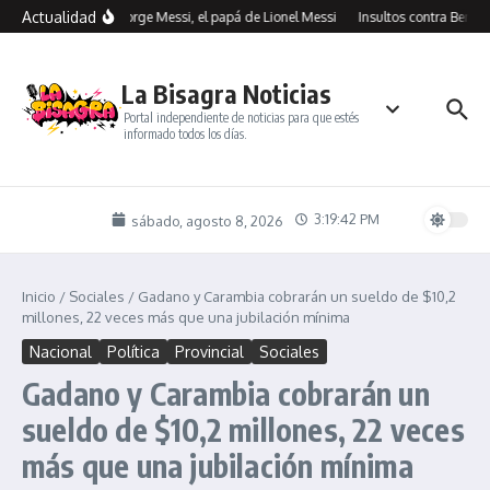
Saltar al contenido
Actualidad
Murió Jorge Messi, el papá de Lionel Messi
Insultos contra Benegas
La Bisagra Noticias
Portal independiente de noticias para que estés
informado todos los días.
3:19:43 PM
sábado, agosto 8, 2026
Inicio
/
Sociales
/
Gadano y Carambia cobrarán un sueldo de $10,2
millones, 22 veces más que una jubilación mínima
Nacional
Política
Provincial
Sociales
Gadano y Carambia cobrarán un
sueldo de $10,2 millones, 22 veces
más que una jubilación mínima