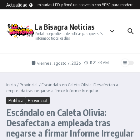
Saltar al contenido
Actualidad
n Seco recibió 100 luminarias LED y firmó un convenio con SPSE para modernizar 
La Bisagra Noticias
Portal independiente de noticias para que estés
informado todos los días.
11:21:33 AM
viernes, agosto 7, 2026
Inicio
/
Provincial
/
Escándalo en Caleta Olivia: Desafectan a
empleada tras negarse a firmar Informe Irregular
Política
Provincial
Escándalo en Caleta Olivia:
Desafectan a empleada tras
negarse a firmar Informe Irregular