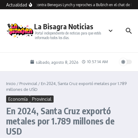
Saltar al contenido
Actualidad
Insultos contra Benegas Lynch y reproches a Bullrich en el chat de los a
La Bisagra Noticias
Portal independiente de noticias para que estés
informado todos los días.
10:57:14 AM
sábado, agosto 8, 2026
Inicio
/
Provincial
/
En 2024, Santa Cruz exportó metales por 1.789
millones de USD
Economía
Provincial
En 2024, Santa Cruz exportó
metales por 1.789 millones de
USD