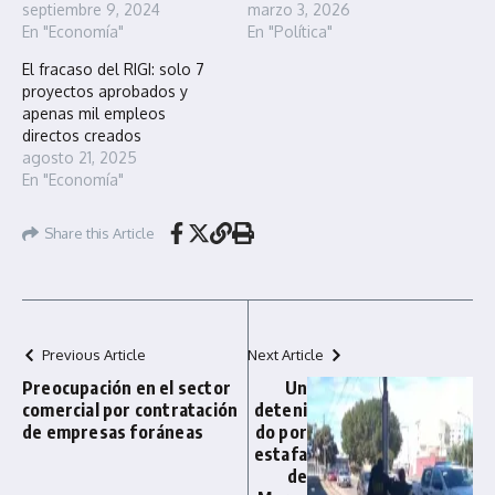
septiembre 9, 2024
marzo 3, 2026
En "Economía"
En "Política"
El fracaso del RIGI: solo 7
proyectos aprobados y
apenas mil empleos
directos creados
agosto 21, 2025
En "Economía"
Share this Article
Previous Article
Next Article
Preocupación en el sector
Un
comercial por contratación
deteni
de empresas foráneas
do por
estafa
de