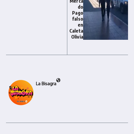
Merca
do
Pago
falso
en
Caleta
Olivia
La Bisagra