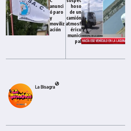
C
sospec
anunci
hoso
ó paro
de un
y
camión
moviliz
atmosf
ación
érico
munici
pal
La Bisagra