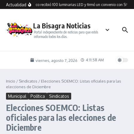
Saltar al contenido
Actualidad
Cañadón Seco recibió 100 luminarias LED y firmó un convenio con SPSE pa
La Bisagra Noticias
Portal independiente de noticias para que estés
informado todos los días.
4:11:59 AM
viernes, agosto 7, 2026
Inicio
/
Sindicatos
/
Elecciones SOEMCO: Listas oficiales para las
elecciones de Diciembre
Municipal
Política
Sindicatos
Elecciones SOEMCO: Listas
oficiales para las elecciones de
Diciembre