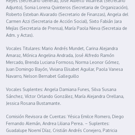
Reyes (Secretario General), José Alberto Villarreal (Secretario
Adjunto), Sonia Lorena Quinteros (Secretaria de Organización),
Roberto Esteban Alvarado (Secretario de Finanzas), Angela del
Carmen Azzi (Secretaria de Acción Social), Sixto Fabián Jara
Mejías (Secretaria de Prensa), María Paola Nieva (Secretaia de
Adm. y Actas).
Vocales Titulares: Mario Andrés Mundet, Carina Alejandra
Amaraz, Mónica Angelina Andrada, José Alfredo Ramón
Mercado, Brenda Luciana Formoso, Norma Leonor Gómez,
Juan Domingo Bayón, Viviana Elisabet Aguilar, Paola Vanesa
Navarro, Nelson Bernabet Galleguillo
Vocales Suplentes: Angela Damiana Funes, Silva Susana
Sánchez, Víctor Orlando González, María Alejandra Orellana,
Jessica Rosana Bustamante.
Comisión Revisora de Cuentas: Yésica Emilce Romero, Diego
Fernando Alemán, Andrea Liliana Perea. – Suplentes:
Guadalupe Noemí Díaz, Cristián Andrés Conejero, Patricia