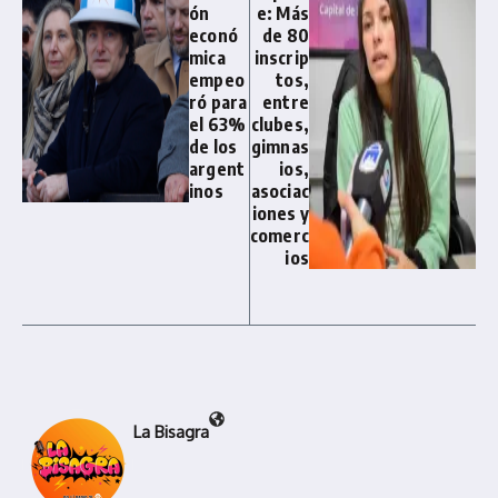
ón
e: Más
econó
de 80
mica
inscrip
empeo
tos,
ró para
entre
el 63%
clubes,
de los
gimnas
argent
ios,
inos
asociac
iones y
comerc
ios
La Bisagra