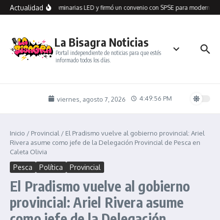
Saltar al contenido
Actualidad
n Seco recibió 100 luminarias LED y firmó un convenio con SPSE para modernizar 
La Bisagra Noticias
Portal independiente de noticias para que estés
informado todos los días.
4:49:56 PM
viernes, agosto 7, 2026
Inicio
/
Provincial
/
El Pradismo vuelve al gobierno provincial: Ariel
Rivera asume como jefe de la Delegación Provincial de Pesca en
Caleta Olivia
Pesca
Política
Provincial
El Pradismo vuelve al gobierno
provincial: Ariel Rivera asume
como jefe de la Delegación