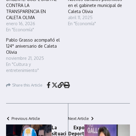
CONTRA LA
en el gabinete municipal de
TRANSPARENCIA EN
Caleta Olivia
CALETA OLIVIA
abril 11, 2025
enero 16, 2026
En "Economía"
En "Economía"
Pablo Grasso acompañó el
124° aniversario de Caleta
Olivia
noviembre 21, 2025
En "Cultura y
entretenimiento"
Share this Article
Previous Article
Next Article
La
Expo
situaci
Deport