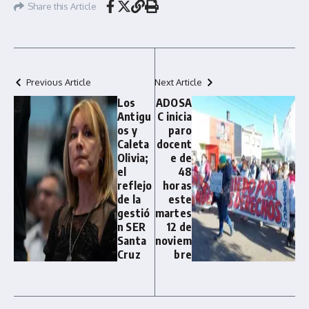
Share this Article
Previous Article
Next Article
Los
ADOSA
Antigu
C inicia
os y
paro
Caleta
docent
Olivia;
e de
el
48
reflejo
horas
de la
este
gestió
martes
n SER
12 de
Santa
noviem
Cruz
bre