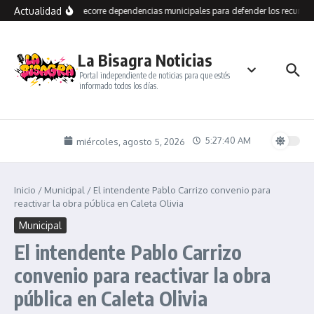
Saltar al contenido
Actualidad
Grasso recorre dependencias municipales para defender los recursos 
La Bisagra Noticias
Portal independiente de noticias para que estés
informado todos los días.
5:27:41 AM
miércoles, agosto 5, 2026
Inicio
/
Municipal
/
El intendente Pablo Carrizo convenio para
reactivar la obra pública en Caleta Olivia
Municipal
El intendente Pablo Carrizo
convenio para reactivar la obra
pública en Caleta Olivia