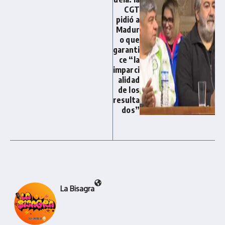
CGT
pidió a
Madur
o que
garanti
ce “la
imparci
alidad
de los
resulta
dos”
La Bisagra