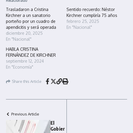
Relacionado
Trasladaron a Cristina
Sentido recuerdo: Néstor
Kirchner a un sanatorio
Kirchner cumpliría 75 años
porteño por un cuadro de
febrero 25, 2025
apendicitis y será operada
En "Nacional"
diciembre 20, 2025
En "Nacional"
HABLA CRISTINA
FERNÁNDEZ DE KIRCHNER
septiembre 12, 2024
En "Economía"
Share this Article
Previous Article
El
Gobier