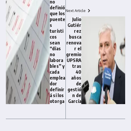
no
definió
Next Article
que los
puente
Julio
s
Gutiér
turísti
rez
cos
busca
sean
renova
“días
r el
no
gremio
labora
UPSRA
bles” y
tras
cada
40
emplea
años
dor
de
definir
gestió
á si los
n de
otorga
García