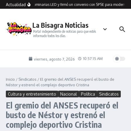
Saltar al contenido
Actualidad
n Seco recibió 100 luminarias LED y firmó un convenio con SPSE para modernizar
La Bisagra Noticias
Portal independiente de noticias para que estés
informado todos los días.
10:57:15 AM
viernes, agosto 7, 2026
Inicio
/
Sindicatos
/
El gremio del ANSES recuperó el busto de
Néstor y estrenó el complejo deportivo Cristina
Cultura y entretenimiento
Nacional
Política
Sindicatos
El gremio del ANSES recuperó el
busto de Néstor y estrenó el
complejo deportivo Cristina