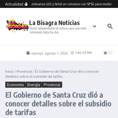
Saltar al contenido
Actualidad
n Seco recibió 100 luminarias LED y firmó un convenio con SPSE para modernizar
La Bisagra Noticias
Portal independiente de noticias para que estés
informado todos los días.
1:46:53 PM
viernes, agosto 7, 2026
Inicio
/
Provincial
/
El Gobierno de Santa Cruz dió a conocer
detalles sobre el subsidio de tarifas
Economía
Energía
Provincial
El Gobierno de Santa Cruz dió a
conocer detalles sobre el subsidio
de tarifas