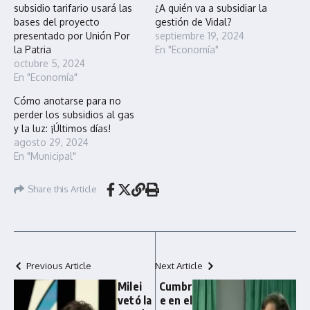
subsidio tarifario usará las
¿A quién va a subsidiar la
bases del proyecto
gestión de Vidal?
presentado por Unión Por
septiembre 19, 2024
la Patria
En "Economía"
octubre 5, 2024
En "Economía"
Cómo anotarse para no
perder los subsidios al gas
y la luz: ¡Últimos días!
agosto 29, 2024
En "Municipal"
Share this Article
Previous Article
Next Article
Milei
Cumbr
vetó la
e en el