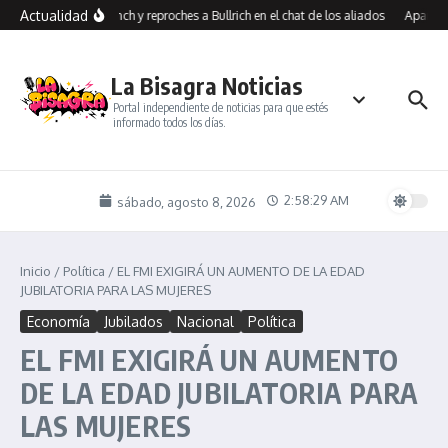
Saltar al contenido
Actualidad
os contra Benegas Lynch y reproches a Bullrich en el chat de los aliados
Aparicio
La Bisagra Noticias
Portal independiente de noticias para que estés
informado todos los días.
2:58:29 AM
sábado, agosto 8, 2026
Inicio
/
Política
/
EL FMI EXIGIRÁ UN AUMENTO DE LA EDAD
JUBILATORIA PARA LAS MUJERES
Economía
Jubilados
Nacional
Política
EL FMI EXIGIRÁ UN AUMENTO
DE LA EDAD JUBILATORIA PARA
LAS MUJERES