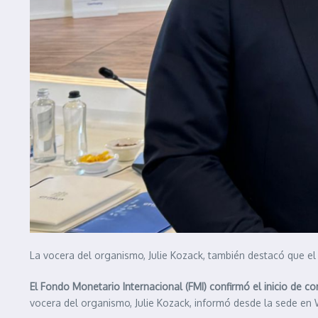
La vocera del organismo, Julie Kozack, también destacó que el
El Fondo Monetario Internacional (FMI) confirmó el inicio de 
vocera del organismo, Julie Kozack, informó desde la sede en