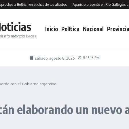
a Bullrich en el chat de los aliados
Aparicio presentó en Río Gallegos un pedid
oticias
Inicio
Política
Nacional
Provincia
tés informado todos los días.
5:15:15 PM
sábado, agosto 8, 2026
uerdo con el Gobierno argentino
tán elaborando un nuevo 