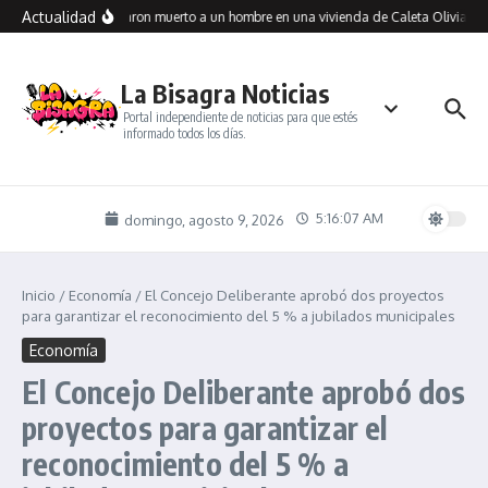
Saltar al contenido
Actualidad
Encontraron muerto a un hombre en una vivienda de Caleta Olivia: inv
La Bisagra Noticias
Portal independiente de noticias para que estés
informado todos los días.
5:16:07 AM
domingo, agosto 9, 2026
Inicio
/
Economía
/
El Concejo Deliberante aprobó dos proyectos
para garantizar el reconocimiento del 5 % a jubilados municipales
Economía
El Concejo Deliberante aprobó dos
proyectos para garantizar el
reconocimiento del 5 % a