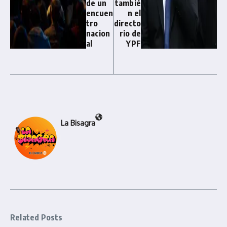
de un
tambié
encuen
n el
tro
directo
nacion
rio de
al
YPF
La Bisagra
Related Posts