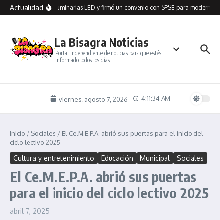
Saltar al contenido
Actualidad
n Seco recibió 100 luminarias LED y firmó un convenio con SPSE para modernizar
La Bisagra Noticias
Portal independiente de noticias para que estés
informado todos los días.
4:11:34 AM
viernes, agosto 7, 2026
Inicio
/
Sociales
/
El Ce.M.E.P.A. abrió sus puertas para el inicio del
ciclo lectivo 2025
Cultura y entretenimiento
Educación
Municipal
Sociales
El Ce.M.E.P.A. abrió sus puertas
para el inicio del ciclo lectivo 2025
abril 7, 2025