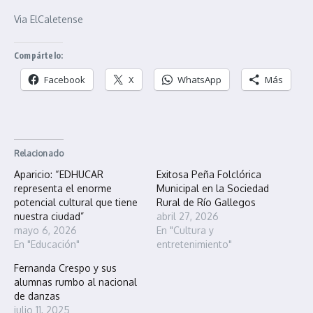
Via ElCaletense
Compártelo:
Facebook
X
WhatsApp
Más
Relacionado
Aparicio: “EDHUCAR
Exitosa Peña Folclórica
representa el enorme
Municipal en la Sociedad
potencial cultural que tiene
Rural de Río Gallegos
nuestra ciudad”
abril 27, 2026
mayo 6, 2026
En "Cultura y
En "Educación"
entretenimiento"
Fernanda Crespo y sus
alumnas rumbo al nacional
de danzas
julio 11, 2025