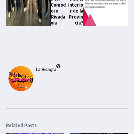
Comod
interio
oro
r de la
Rivada
Provin
via
cia?
La Bisagra
Related Posts