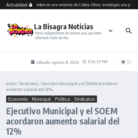
Saltar al contenido
Actualidad
raron muerto a un hombre en una vivienda de Caleta Olivia: investigan una presun
La Bisagra Noticias
Portal independiente de noticias para que estés
informado todos los días.
9:26:57 PM
sábado, agosto 8, 2026
Inicio
/
Sindicatos
/
Ejecutivo Municipal y el SOEM acordaron
aumento salarial del 12%
Economía
Municipal
Política
Sindicatos
Ejecutivo Municipal y el SOEM
acordaron aumento salarial del
12%