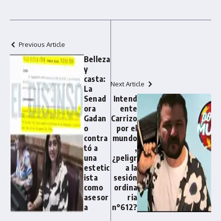
Previous Article
Belleza
y
casta:
Next Article
La
Senad
Intend
ora
ente
Gadan
Carrizo
o
por el
contra
mundo
tó a
,
una
¿peligr
estetic
a la
ista
sesión
como
ordina
asesor
ria
a
n°612?