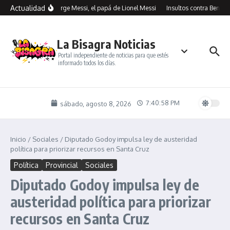
Saltar al contenido
Actualidad
Murió Jorge Messi, el papá de Lionel Messi
Insultos contra Benegas 
La Bisagra Noticias
Portal independiente de noticias para que estés
informado todos los días.
7:40:58 PM
sábado, agosto 8, 2026
Inicio
/
Sociales
/
Diputado Godoy impulsa ley de austeridad
política para priorizar recursos en Santa Cruz
Política
Provincial
Sociales
Diputado Godoy impulsa ley de
austeridad política para priorizar
recursos en Santa Cruz