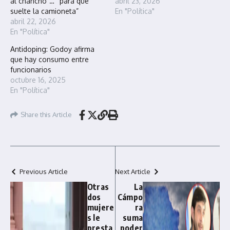
al chancho”… “para que
abril 23, 2026
suelte la camioneta”
En "Política"
abril 22, 2026
En "Política"
Antidoping: Godoy afirma
que hay consumo entre
funcionarios
octubre 16, 2025
En "Política"
Share this Article
Previous Article
Next Article
Otras
La
dos
Cámpo
mujere
ra
s le
suma
presta
poder