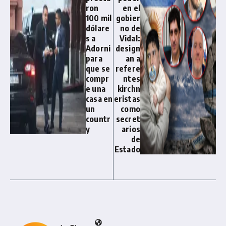
ron
en el
100 mil
gobier
dólare
no de
s a
Vidal:
Adorni
design
para
an a
que se
refere
compr
ntes
e una
kirchn
casa en
eristas
un
como
countr
secret
y
arios
de
Estado