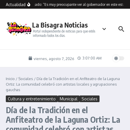
Saltar al contenido
Actualidad
Sara Delgado: “Es muy preocupante ver al gobernador en este estado”
La Bisagra Noticias
Portal independiente de noticias para que estés
informado todos los días.
3:07:00 AM
viernes, agosto 7, 2026
Inicio
/
Sociales
/
Día de la Tradición en el Anfiteatro de la Laguna
Ortiz: La comunidad celebró con artistas locales y agrupaciones
gauchas
Cultura y entretenimiento
Municipal
Sociales
Día de la Tradición en el
Anfiteatro de la Laguna Ortiz: La
comunidad celebró con artistas