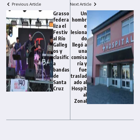
Previous Article
Next Article
Grasso
Un
federa
hombr
liza el
e
Festiv
lesiona
al Río
do
Galleg
llegó a
os y
una
clasific
comisa
a
ría y
bandas
fue
de
traslad
Santa
ado al
Cruz
Hospit
al
Zonal