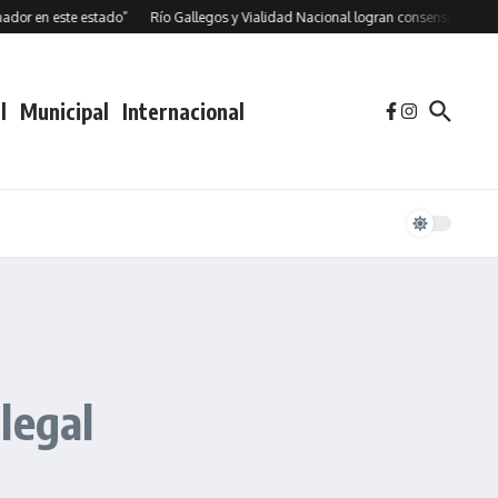
n este estado”
Río Gallegos y Vialidad Nacional logran consenso para avanzan
l
Municipal
Internacional
legal