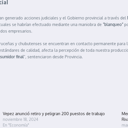
cial
han generado acciones judiciales y el Gobierno provincial a través del
s cuales se habrían efectuado mediante una maniobra de
”blanqueo”
po
 dos empresarios.
acruceñas y chubutenses se encuentran en contacto permanente para l
estándares de calidad, afecta la percepción de toda nuestra producci
sumidor final
“, sentenciaron desde Provincia.
Vepez anunció retiro y peligran 200 puestos de trabajo
Men
noviembre 18, 2024
Riv
En "Economía"
mar