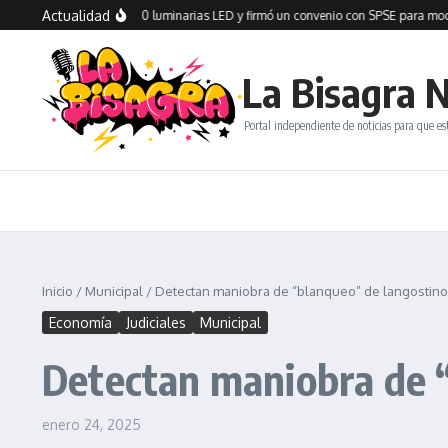
Saltar al contenido
Actualidad
ón Seco recibió 100 luminarias LED y firmó un convenio con SPSE para moderniza
La Bisagra N
Portal independiente de noticias para que es
Inicio
/
Municipal
/
Detectan maniobra de “blanqueo” de langostino 
Economía
Judiciales
Municipal
Detectan maniobra de “
enero 24, 2025