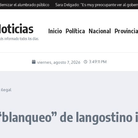
r el alumbrado público
Sara Delgado: “Es muy preocupante ver al gobernador e
oticias
Inicio
Política
Nacional
Provincia
tés informado todos los días.
3:49:12 PM
viernes, agosto 7, 2026
ilegal
blanqueo” de langostino i