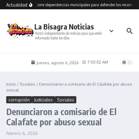
Saltar al contenido
Actualidad
Grasso recorre dependencias municipales para defender los recursos d
La Bisagra Noticias
Portal independiente de noticias para que estés
informado todos los días.
7:50:03 AM
jueves, agosto 6, 2026
Inicio
/
Sociales
/
Denunciaron a comisario de El Calafate por abuso
sexual
corrupción
Judiciales
Sociales
Denunciaron a comisario de El
Calafate por abuso sexual
febrero 6, 2026