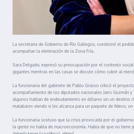
La secretaria de Gobierno de Río Gallegos, cuestionó el pedid
acompañan la eliminación de la Zona Fría.
Sara Delgado, expresó su preocupación por el contexto social 
gigantes mientras en las casas se discute cómo cubrir al meno
La funcionaria del gabinete de Pablo Grasso criticó el proye
acompañamiento de los diputados nacionales Jairo Guzmán y Jos
algunos hablan de endeudamiento en dólares sin un destino c
malabares viendo si les alcanza para un paquete de fideos, un 
La funcionaria sostuvo que la crisis provocada por el gobierno
la gente no habla de macroeconomía. Habla de que no tiene par
debería tener la política”, afirmó.