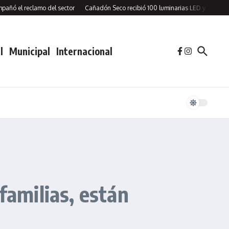
l reclamo del sector
Cañadón Seco recibió 100 luminarias LED y firmó un conv
l
Municipal
Internacional
familias, están