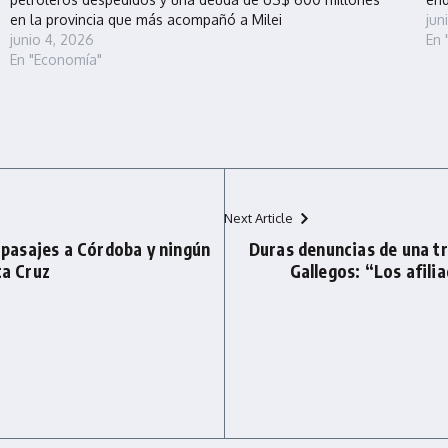
en la provincia que más acompañó a Milei
jun
junio 4, 2026
En 
En "Economía"
Next Article
6 pasajes a Córdoba y ningún
Duras denuncias de una t
ta Cruz
Gallegos: “Los afil