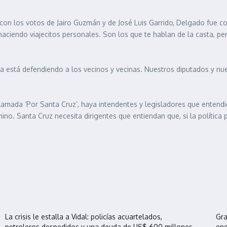
tó con los votos de Jairo Guzmán y de José Luis Garrido, Delgado fue 
haciendo viajecitos personales. Son los que te hablan de la casta, p
tica está defendiendo a los vecinos y vecinas. Nuestros diputados y n
lamada ‘Por Santa Cruz’, haya intendentes y legisladores que entend
o. Santa Cruz necesita dirigentes que entiendan que, si la política p
La crisis le estalla a Vidal: policías acuartelados,
Gra
petroleros despedidos y una deuda de US$ 600 millones
en