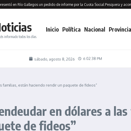
ó en Río Gallegos un pedido de informe por la Cuota Social Pesquera y acompañó e
oticias
Inicio
Política
Nacional
Provincia
tés informado todos los días.
6:02:39 PM
sábado, agosto 8, 2026
s familias, están haciendo rendir un paquete de fideos”
endeudar en dólares a las 
uete de fideos”