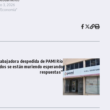
io 3, 2026
"Economía"
rabajadora despedida de PAMI Río
iados se están muriendo esperando
respuestas”