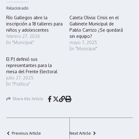
Relacionado
Río Gallegos abre la
Caleta Olivia: Crisis en el
inscripción a 18 talleres para
Gabinete Municipal de
niños y adolescentes
Pablo Carrizo ¿Se quedará
febrero 27, 2026
sin equipo?
En "Municipal"
mayo 7, 2025
En "Municipal"
El PJ definió sus
representantes para la
mesa del Frente Electoral
julio 27, 2025
En "Política"
Share this Article
Previous Article
Next Article