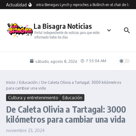
Saltar al contenido
Actualidad
Insultos contra Benegas Lynch y reproches a Bullrich en el chat de los al
La Bisagra Noticias
Portal independiente de noticias para que estés
informado todos los días.
7:55:04 AM
sábado, agosto 8, 2026
Inicio
/
Educación
/
De Caleta Olivia a Tartagal: 3000 kilómetros
para cambiar una vida
Cultura y entretenimiento
Educación
De Caleta Olivia a Tartagal: 3000
kilómetros para cambiar una vida
noviembre 23, 2024