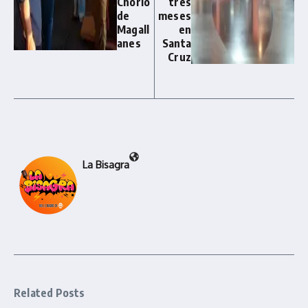
Chorlo
tres
de
meses
Magall
en
anes
Santa
Cruz
La Bisagra
Related Posts