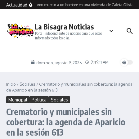
Saltar al contenido
Actualidad
Encontraron muerto a un hombre en una vivienda de Caleta Olivia: inv
La Bisagra Noticias
Portal independiente de noticias para que estés
informado todos los días.
9:49:11 AM
domingo, agosto 9, 2026
Inicio
/
Sociales
/
Crematorio y municipales sin cobertura: la agenda
de Aparicio en la sesión 613
Municipal
Política
Sociales
Crematorio y municipales sin
cobertura: la agenda de Aparicio
en la sesión 613