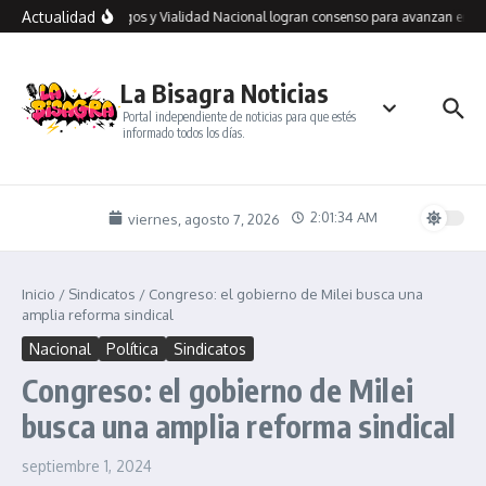
Saltar al contenido
Actualidad
Río Gallegos y Vialidad Nacional logran consenso para avanzan en un 
La Bisagra Noticias
Portal independiente de noticias para que estés
informado todos los días.
2:01:35 AM
viernes, agosto 7, 2026
Inicio
/
Sindicatos
/
Congreso: el gobierno de Milei busca una
amplia reforma sindical
Nacional
Política
Sindicatos
Congreso: el gobierno de Milei
busca una amplia reforma sindical
septiembre 1, 2024