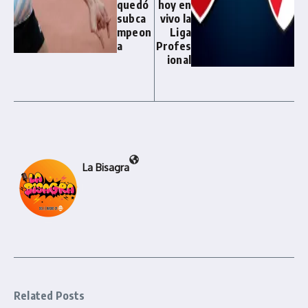
quedó
hoy en
subca
vivo la
mpeon
Liga
a
Profes
ional
La Bisagra
Related Posts