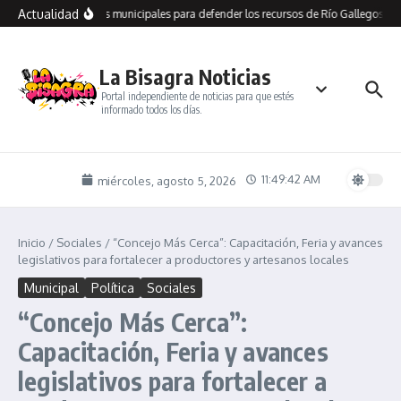
Saltar al contenido
Actualidad
recorre dependencias municipales para defender los recursos de Río Gallegos y l
La Bisagra Noticias
Portal independiente de noticias para que estés
informado todos los días.
11:49:42 AM
miércoles, agosto 5, 2026
Inicio
/
Sociales
/
“Concejo Más Cerca”: Capacitación, Feria y avances
legislativos para fortalecer a productores y artesanos locales
Municipal
Política
Sociales
“Concejo Más Cerca”:
Capacitación, Feria y avances
legislativos para fortalecer a