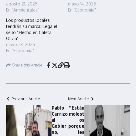
agosto 21, 2025
mayo 14, 2025
En "Ambientales"
En "Economía"
Los productos locales
tendrán su marca: llega el
sello “Hecho en Caleta
Olivia”
mayo 23, 2025
En "Economía"
Share this Article
Previous Article
Next Article
Pablo
“Están
Carrizo
molest
al
os
Gobier
porque
no,
les