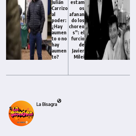
Julián
estam
Carrizo
os
al
afanan
poder:
do los
¿Hay
choreo
aumen
s”: el
to o no
furcio
hay
de
aumen
Javier
to?
Milei
La Bisagra