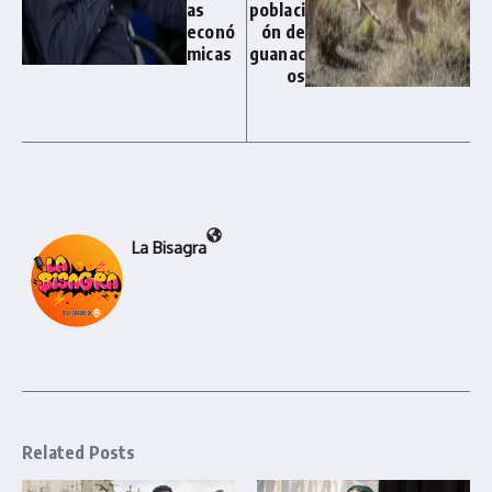
as
poblaci
econó
ón de
micas
guanac
os
La Bisagra
Related Posts