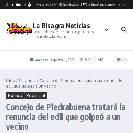
Saltar al contenido
Actualidad
Cañadón Seco recibió 100 luminarias LED y firmó un convenio con SPS
La Bisagra Noticias
Portal independiente de noticias para que estés
informado todos los días.
5:41:32 AM
viernes, agosto 7, 2026
Inicio
/
Provincial
/
Concejo de Piedrabuena tratará la renuncia del
edil que golpeó a un vecino
Política
Provincial
Concejo de Piedrabuena tratará la
renuncia del edil que golpeó a un
vecino