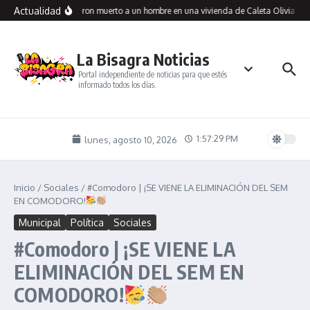
Saltar al contenido
Actualidad
Encontraron muerto a un hombre en una vivienda de Caleta Olivia: inv
La Bisagra Noticias
Portal independiente de noticias para que estés
informado todos los días.
1:57:29 PM
lunes, agosto 10, 2026
Inicio
/
Sociales
/
#Comodoro | ¡SE VIENE LA ELIMINACIÓN DEL SEM
EN COMODORO!
Municipal
Política
Sociales
#Comodoro | ¡SE VIENE LA
ELIMINACIÓN DEL SEM EN
COMODORO!