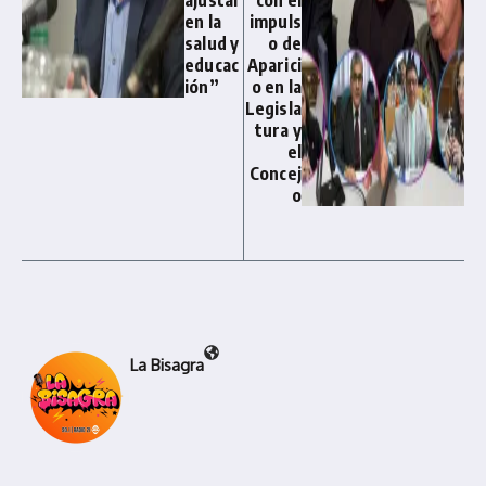
en la
impuls
salud y
o de
educac
Aparici
ión”
o en la
Legisla
tura y
el
Concej
o
La Bisagra