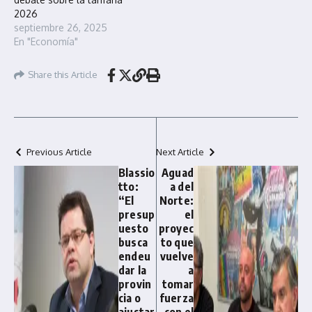
2026
septiembre 26, 2025
En "Economía"
Share this Article
Previous Article
Next Article
Blassio
Aguad
tto:
a del
“El
Norte:
presup
el
uesto
proyec
busca
to que
endeu
vuelve
dar la
a
provin
tomar
cia o
fuerza
ajustar
con el