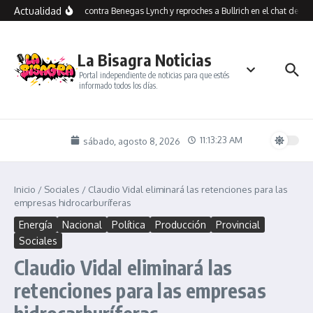
Saltar al contenido
Actualidad
Insultos contra Benegas Lynch y reproches a Bullrich en el chat de los
La Bisagra Noticias
Portal independiente de noticias para que estés
informado todos los días.
11:13:24 AM
sábado, agosto 8, 2026
Inicio
/
Sociales
/
Claudio Vidal eliminará las retenciones para las
empresas hidrocarburíferas
Energía
Nacional
Política
Producción
Provincial
Sociales
Claudio Vidal eliminará las
retenciones para las empresas