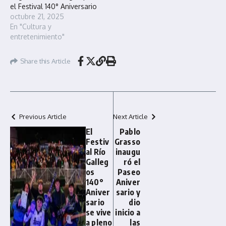
el Festival 140° Aniversario
octubre 21, 2025
En "Cultura y
entretenimiento"
Share this Article
Previous Article
Next Article
El
Pablo
Festiv
Grasso
al Río
inaugu
Galleg
ró el
os
Paseo
140°
Aniver
Aniver
sario y
sario
dio
se vive
inicio a
a pleno
las