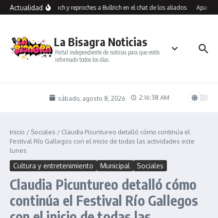
Saltar al contenido
Actualidad
os contra Benegas Lynch y reproches a Bullrich en el chat de los aliados
Aparicio
La Bisagra Noticias
Portal independiente de noticias para que estés
informado todos los días.
2:16:38 AM
sábado, agosto 8, 2026
Inicio
/
Sociales
/
Claudia Picuntureo detalló cómo continúa el
Festival Río Gallegos con el inicio de todas las actividades este
lunes
Cultura y entretenimiento
Municipal
Sociales
Claudia Picuntureo detalló cómo
continúa el Festival Río Gallegos
con el inicio de todas las