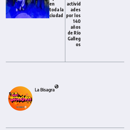
en
activid
toda la
ades
ciudad
por los
140
años
de Río
Galleg
os
La Bisagra